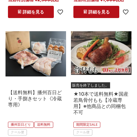
詳細を見る
詳細を見る
販売を終了しました。
【送料無料】播州百日ど
★10本で送料無料★国産
り・手捌きセット《冷蔵
若鳥骨付もも【冷蔵専
専用》
用】※他商品との同梱包
不可
播州百日どり
送料無料
期間限定SALE
クール便
クール便