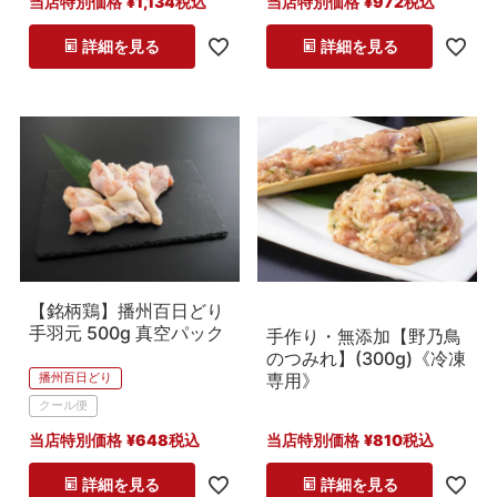
当店特別価格
¥
1,134
税込
当店特別価格
¥
972
税込
詳細を見る
詳細を見る
【銘柄鶏】播州百日どり
手羽元 500g 真空パック
手作り・無添加【野乃鳥
のつみれ】(300g)《冷凍
専用》
播州百日どり
クール便
当店特別価格
¥
648
税込
当店特別価格
¥
810
税込
詳細を見る
詳細を見る