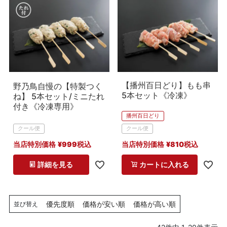
【播州百日どり】もも串
野乃鳥自慢の【特製つく
5本セット《冷凍》
ね】 5本セット/ミニたれ
付き《冷凍専用》
播州百日どり
クール便
クール便
当店特別価格
¥
999
税込
当店特別価格
¥
810
税込
詳細を見る
カートに入れる
優先度順
価格が安い順
価格が高い順
並び替え