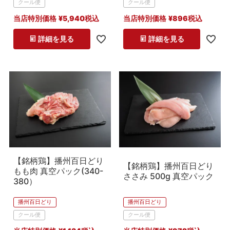
クール便
クール便
当店特別価格
¥
5,940
税込
当店特別価格
¥
896
税込
詳細を見る
詳細を見る
【銘柄鶏】播州百日どり
【銘柄鶏】播州百日どり
もも肉 真空パック(340-
ささみ 500g 真空パック
380）
播州百日どり
播州百日どり
クール便
クール便