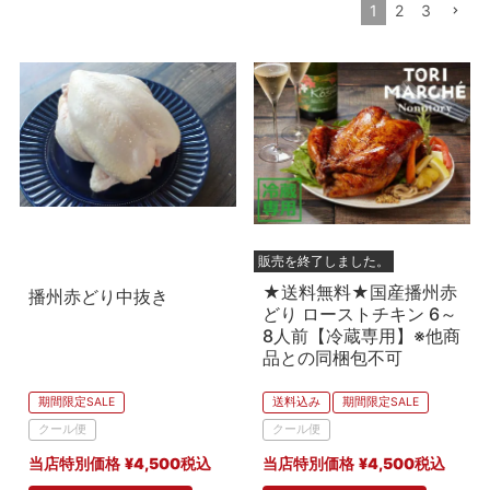
1
2
3
〜
並び順
新着順
登録順
価格が安い順
価格が高い順
優先度順
レビュー順
販売を終了しました。
★送料無料★国産播州赤
キーワードヒット順
播州赤どり中抜き
どり ローストチキン 6～
在庫なし商品
8人前【冷蔵専用】※他商
在庫なし商品を表示しない
品との同梱包不可
期間限定SALE
送料込み
期間限定SALE
商品番号/JANコード
クール便
クール便
当店特別価格
¥
4,500
税込
当店特別価格
¥
4,500
税込