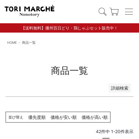
【送料無料】播州百日どり・鶏しゃぶセット販売中！
HOME
商品一覧
商品一覧
詳細検索
キーワード
優先度順
価格が安い順
価格が高い順
並び替え
42
件中
1
-
20
件表示
価格