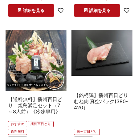
詳細を見る
詳細を見る
【銘柄鶏】播州百日どり
【送料無料】播州百日ど
むね肉 真空パック(380-
り 焼鳥満足セット（7
420）
～8人前）《冷凍専用》
おすすめ
播州百日どり
送料無料
播州百日どり