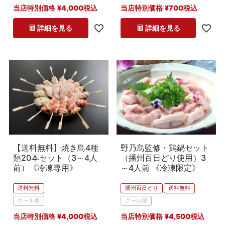
当店特別価格
¥
4,000
税込
当店特別価格
¥
700
税込
詳細を見る
詳細を見る
【送料無料】焼き鳥4種
野乃鳥監修・鶏鍋セット
類20本セット（3～4人
（播州百日どり使用）3
前）《冷凍専用》
～4人前 《冷凍限定》
送料無料
播州百日どり
送料無料
クール便
クール便
当店特別価格
¥
4,000
税込
当店特別価格
¥
4,500
税込