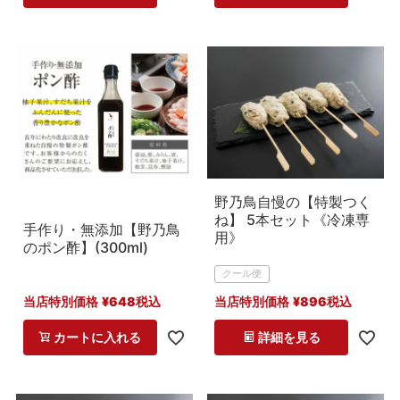
野乃鳥自慢の【特製つく
ね】 5本セット《冷凍専
手作り・無添加【野乃鳥
用》
のポン酢】(300ml)
クール便
当店特別価格
¥
648
税込
当店特別価格
¥
896
税込
カートに入れる
詳細を見る