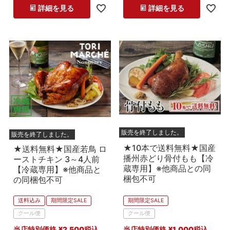
予約商品
詳細を見る
詳細を見る
予約商品のみを表示
検索
販売を終了しました。
販売を終了しました。
★10本で送料無料★国産
★送料無料★国産若鳥 ロ
播州赤どり骨付もも【冷
ーストチキン 3～4人前
蔵専用】※他商品との同
【冷蔵専用】※他商品と
梱包不可
の同梱包不可
期間限定SALE
送料込み
期間限定SALE
クール便
クール便
当店特別価格
¥
1,000
税込
当店特別価格
¥
2,500
税込