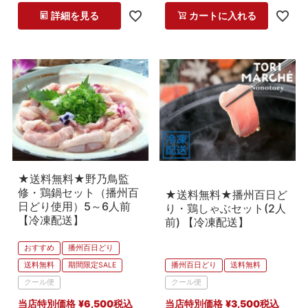
詳細を見る
カートに入れる
★送料無料★野乃鳥監
修・鶏鍋セット（播州百
★送料無料★播州百日ど
日どり使用）5～6人前
り・鶏しゃぶセット(2人
【冷凍配送】
前) 【冷凍配送】
おすすめ
播州百日どり
送料無料
期間限定SALE
播州百日どり
送料無料
クール便
クール便
当店特別価格
¥
6,500
税込
当店特別価格
¥
3,500
税込