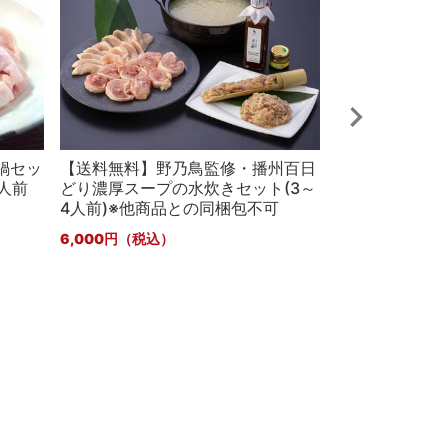
鍋セッ
【送料無料】野乃鳥監修・播州百日
人前
どり濃厚スープの水炊きセット(3～
4人前)※他商品との同梱包不可
【送料無料】播
6,000
足セット（7～
5,940