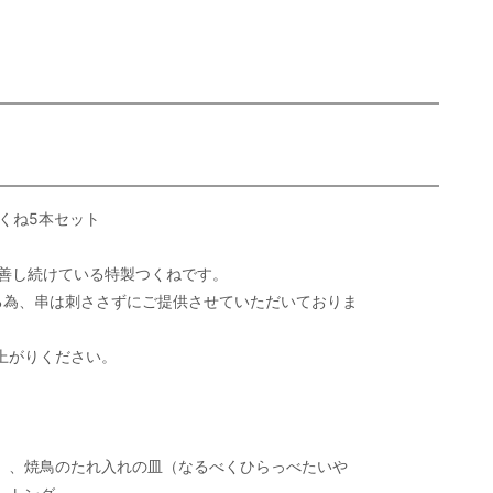
くね5本セット
改善し続けている特製つくねです。
る為、串は刺ささずにご提供させていただいておりま
上がりください。
）、焼鳥のたれ入れの皿（なるべくひらっべたいや