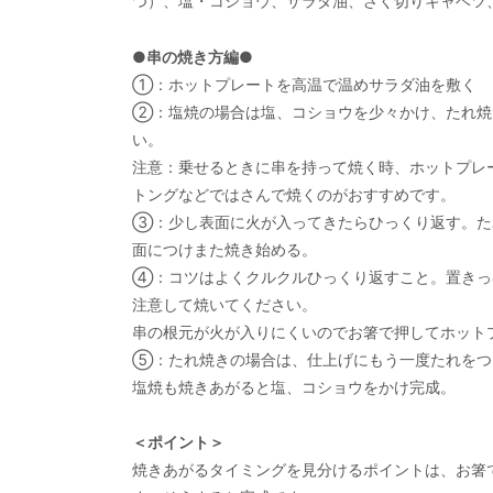
つ）、塩・コショウ、サラダ油、ざく切りキャベツ
●串の焼き方編●
①：ホットプレートを高温で温めサラダ油を敷く
②：塩焼の場合は塩、コショウを少々かけ、たれ焼
い。
注意：乗せるときに串を持って焼く時、ホットプレ
トングなどではさんで焼くのがおすすめです。
③：少し表面に火が入ってきたらひっくり返す。た
面につけまた焼き始める。
④：コツはよくクルクルひっくり返すこと。置きっ
注意して焼いてください。
串の根元が火が入りにくいのでお箸で押してホット
⑤：たれ焼きの場合は、仕上げにもう一度たれをつ
塩焼も焼きあがると塩、コショウをかけ完成。
＜ポイント＞
焼きあがるタイミングを見分けるポイントは、お箸