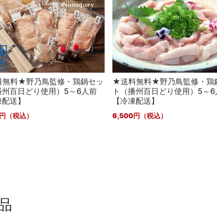
料無料★野乃鳥監修・鶏鍋セッ
★送料無料★野乃鳥監修・鶏
播州百日どり使用）5～6人前
ト（播州百日どり使用）5～6
凍配送】
【冷凍配送】
6,500
品