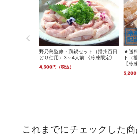
野乃鳥監修・鶏鍋セット（播州百日
★送
どり使用）3～4人前 《冷凍限定》
ト（
【冷
4,500
5,200
これまでにチェックした商