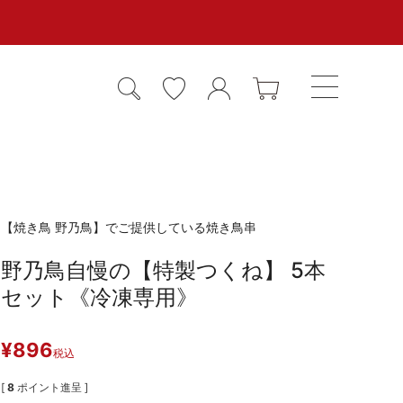
【焼き鳥 野乃鳥】でご提供している焼き鳥串
野乃鳥自慢の【特製つくね】 5本
セット《冷凍専用》
¥
896
税込
[
8
ポイント進呈 ]