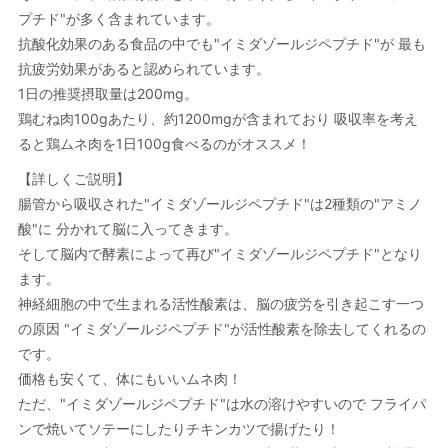
プチド"が多く含まれています。
抗酸化効果のある食品の中でも"イミダゾールジペプチド"が 最も
抗疲労効果があると認められています。
1日の推奨摂取量は200mg。
鶏むね肉100gあたり、約1200mgが含まれており 吸収率を考え
ると鶏ムネ肉を1日100g食べるのがオススメ！
【詳しくご説明】
腸管から吸収された"イミダゾールジペプチド"は2種類の"アミノ
酸"に 分かれて脳に入ってきます。
そして脳内で酵素によって再び"イミダゾールジペプチド"となり
ます。
神経細胞の中で生まれる活性酸素は、脳の疲労を引き起こす一つ
の原因 "イミダゾールジペプチド"が活性酸素を除去してくれるの
です。
価格も安くて、体にもいいムネ肉！
ただ、"イミダゾールジペプチド"は水の溶けやすいので フライパ
ンで焼いてソテーにしたりチキンカツで揚げたり！