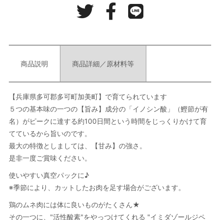
商品説明
商品詳細／原材料等
【兵庫県多可郡多可町加美町】で育てられています
５つの基本味の一つの【旨み】成分の「イノシン酸」（鰹節が有
名）がピークに達する約100日間という時間をじっくりかけて育
てているから旨いのです。
最大の特徴としましては、【甘み】の強さ。
是非一度ご賞味ください。
使いやすい真空パックに♪
※季節により、カットしたお肉を足す場合がございます。
鶏のムネ肉には体に良いものがたくさん★
その一つに、"活性酸素"をやっつけてくれる "イミダゾールジペ