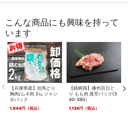
こんな商品にも興味を持って
います
【兵庫県産】但馬どり
【銘柄鶏】播州百日ど
胸肉/ムネ肉 2㎏ ジャン
り もも肉 真空パック(3
ボパック
40-380）
1,944
1,134