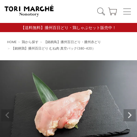
【送料無料】播州百日どり・鶏しゃぶセット販売中！
HOME
鶏から探す
【銘柄鳥】播州百日どり・播州赤どり
【銘柄鶏】播州百日どり むね肉 真空パック(380-420）