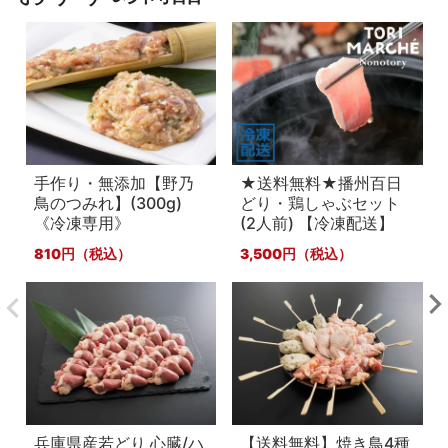
手作り・無添加【野乃
★送料無料★播州百日
鳥のつみれ】(300g)
どり・鶏しゃぶセット
《冷凍専用》
(2人前) 【冷凍配送】
810
3,500
兵庫県産若どり 心臓/ハ
【送料無料】焼き鳥4種