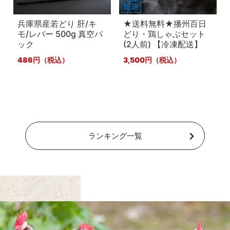
兵庫県産若どり 肝/キ
★送料無料★播州百日
モ/レバー 500g 真空パ
どり・鶏しゃぶセット
ック
(2人前) 【冷凍配送】
486
3,500
ランキング一覧