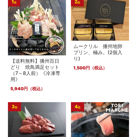
1
2
ムークリル 播州地卵
プリン、極み。(2個入
り)
【送料無料】播州百日
どり 焼鳥満足セット
1,500
（7～8人前）《冷凍専
用》
5,940
3
4