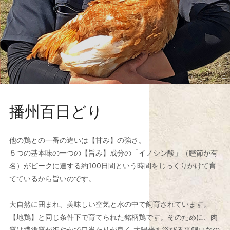
播州百日どり
他の鶏との一番の違いは【甘み】の強さ。
５つの基本味の一つの【旨み】成分の「イノシン酸」（鰹節が有
名）がピークに達する約100日間という時間をじっくりかけて育
てているから旨いのです。
大自然に囲まれ、美味しい空気と水の中で飼育されています。
【地鶏】と同じ条件下で育てられた銘柄鶏です。そのために、肉
質は繊維質が細やかで口当たりが良く 太陽光を浴びる平飼いなの