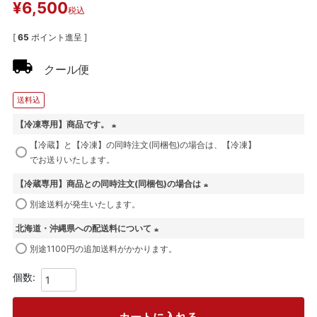
¥
6,500
税込
[
65
ポイント進呈 ]
クール便
送料込
【冷凍専用】商品です。
(
【冷蔵】と【冷凍】の同時注文(同梱包)の場合は、【冷凍】
必
でお送りいたします。
須
【冷蔵専用】商品との同時注文(同梱包)の場合は
)
(
別途送料が発生いたします。
必
北海道・沖縄県への配送料について
須
(
)
別途1100円の追加送料がかかります。
必
須
)
カートに入れる