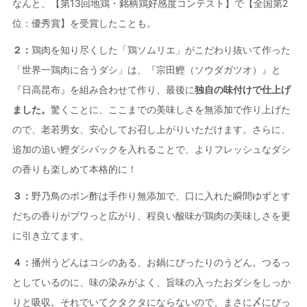
なんと、【第13回地鶏・銘柄鶏好感度コンテスト】で【全国第2
位：優秀賞】を受賞したことも。
２：
鶏肉を知り尽くした「鶏ソムリエ」がこだわり抜いて作った
「世界一鶏肉に合うダシ」は、『宗田鰹（ソウダガツオ）』と
『日高昆布』を組み合わせて作り、最後に
独自の味付けで仕上げ
ました。
驚くことに、ここまでの美味しさを無添加で作り上げた
ので、老若男女、安心してお召し上がりいただけます。さらに、
追加の追い鰹ダシパックを入れることで、よりフレッシュなダシ
の香りも楽しめて本格的に！
３：
野乃鳥のポン酢は手作り無添加で、口に入れた瞬間ゆずとす
だちの香りがブワっと広がり、程良い酸味が鶏肉の美味しさを更
に引き立てます。
４：
播州うどんはコシのある、お鍋にぴったりのうどん。つるっ
としているのに、味の染みがよく、旨味の入ったおダシをしっか
りと吸収。それでいてクタクタにならないので、まさに〆にぴっ