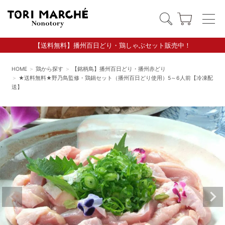
【送料無料】播州百日どり・鶏しゃぶセット販売中！
HOME
鶏から探す
【銘柄鳥】播州百日どり・播州赤どり
★送料無料★野乃鳥監修・鶏鍋セット（播州百日どり使用）5～6人前【冷凍配
送】