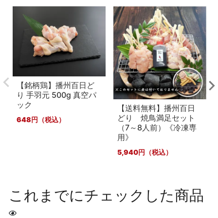
【銘柄鶏】播州百日ど
り 手羽元 500g 真空パ
ック
【送料無料】播州百日
どり 焼鳥満足セット
648
（7～8人前）《冷凍専
用》
5,940
これまでにチェックした商品