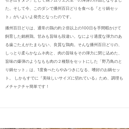
た。そして今、このダシで播州百日どりを食べる『とり鍋セッ
ト』がいよいよ発売となったのです。
播州百日どりは、通常の鶏の約２倍以上の100日を手間暇かけて
飼育した銘柄鶏。甘みも旨味も段違い。なにより適度な弾力のあ
る歯ごたえがたまらない、良質な鶏肉。そんな播州百日どりの、
しっとり柔らかなムネ肉と、肉の旨味をその弾力に閉じ込めた、
旨味の爆弾のようなもも肉の２種類をセットにした「野乃鳥のと
り鍋セット」は、1度食べたらやみつきになる、嗜好のお鍋セッ
ト。 しかもすでに『美味しいサイズに切れている』ため、調理も
メチャクチャ簡単です！