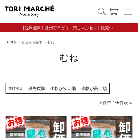
【送料無料】播州百日どり・鶏しゃぶセット販売中！
HOME
部位から探す
むね
むね
優先度順
価格が安い順
価格が高い順
並び替え
5
件中
1
-
5
件表示