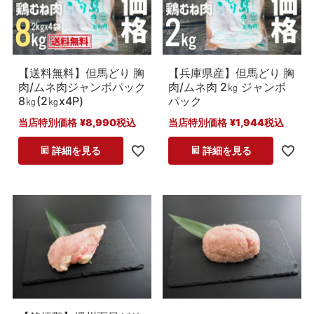
【送料無料】但馬どり 胸
【兵庫県産】但馬どり 胸
肉/ムネ肉ジャンボパック
肉/ムネ肉 2㎏ ジャンボ
8㎏(2㎏x4P)
パック
当店特別価格
¥
8,990
税込
当店特別価格
¥
1,944
税込
詳細を見る
詳細を見る