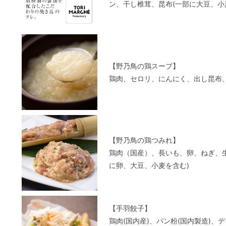
ン、干し椎茸、昆布(一部に大豆、小
【野乃鳥の鶏スープ】
鶏肉、セロリ、にんにく、出し昆布
【野乃鳥の鶏つみれ】
鶏肉（国産）、長いも、卵、ねぎ、
に卵、大豆、小麦を含む)
【手羽餃子】
鶏肉(国内産)、パン粉(国内製造)、