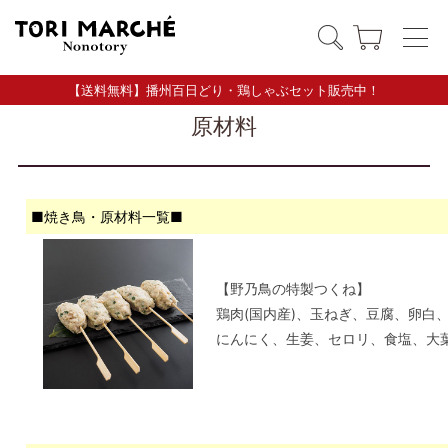
【送料無料】播州百日どり・鶏しゃぶセット販売中！
原材料
■焼き鳥・原材料一覧■
【野乃鳥の特製つくね】
鶏肉(国内産)、玉ねぎ、豆腐、卵白
にんにく、生姜、セロリ、食塩、大葉