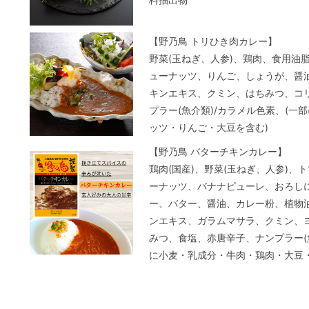
【野乃鳥 トリひき肉カレー】
野菜(玉ねぎ、人参)、鶏肉、食用油
ューナッツ、りんご、しょうが、醤
キンエキス、クミン、はちみつ、コ
プラー(魚介類)/カラメル色素、(一
ッツ・りんご・大豆を含む)
【野乃鳥 バターチキンカレー】
鶏肉(国産)、野菜(玉ねぎ、人参)、
ーナッツ、バナナピューレ、おろし
ー、バター、醤油、カレー粉、植物油
ンエキス、ガラムマサラ、クミン、
みつ、食塩、赤唐辛子、ナンプラー(
に小麦・乳成分・牛肉・鶏肉・大豆・