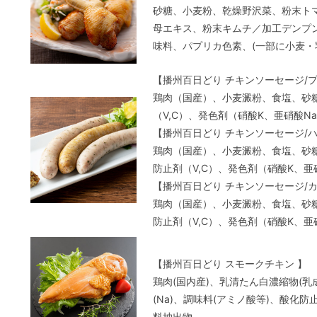
砂糖、小麦粉、乾燥野沢菜、粉末ト
母エキス、粉末キムチ／加工デンプン
味料、パプリカ色素、(一部に小麦・
【播州百日どり チキンソーセージ/
鶏肉（国産）、小麦澱粉、食塩、砂
（V,C）、発色剤（硝酸K、亜硝酸N
【播州百日どり チキンソーセージ/
鶏肉（国産）、小麦澱粉、食塩、砂
防止剤（V,C）、発色剤（硝酸K、亜
【播州百日どり チキンソーセージ/
鶏肉（国産）、小麦澱粉、食塩、砂
防止剤（V,C）、発色剤（硝酸K、亜
【播州百日どり スモークチキン 】
鶏肉(国内産)、乳清たん白濃縮物(
(Na)、調味料(アミノ酸等)、酸化防止
料抽出物