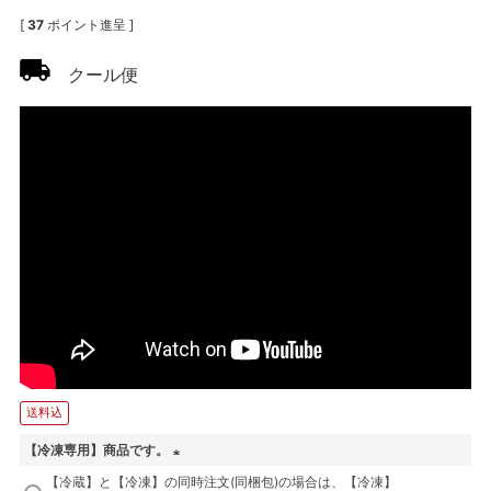
[
37
ポイント進呈 ]
クール便
送料込
【冷凍専用】商品です。
(
【冷蔵】と【冷凍】の同時注文(同梱包)の場合は、【冷凍】