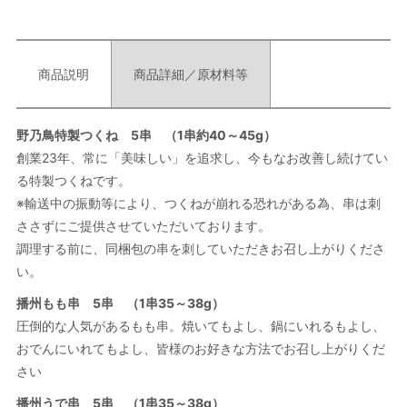
商品説明
商品詳細／原材料等
野乃鳥特製つくね 5串 （1串約40～45g）
創業23年、常に「美味しい」を追求し、今もなお改善し続けてい
る特製つくねです。
※輸送中の振動等により、つくねが崩れる恐れがある為、串は刺
ささずにご提供させていただいております。
調理する前に、同梱包の串を刺していただきお召し上がりくださ
い。
播州もも串 5串 （1串35～38g）
圧倒的な人気があるもも串。焼いてもよし、鍋にいれるもよし、
おでんにいれてもよし、皆様のお好きな方法でお召し上がりくだ
さい
播州うで串 5串 （1串35～38g）