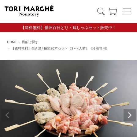
【送料無料】播州百日どり・鶏しゃぶセット販売中！
HOME
目的で探す
【送料無料】焼き鳥4種類20本セット（3～4人前）《冷凍専用》