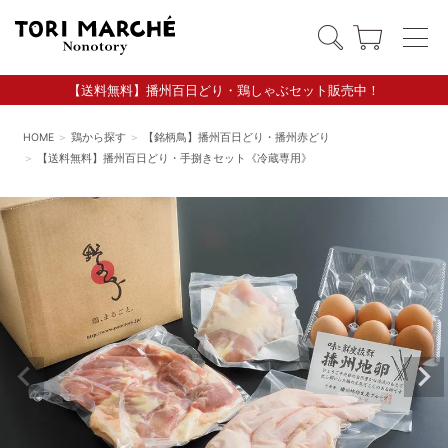
【送料無料】播州百日どり・鶏しゃぶセット販売中！
HOME
鶏から探す
【銘柄鳥】播州百日どり・播州赤どり
【送料無料】播州百日どり・手捌きセット《冷蔵専用》