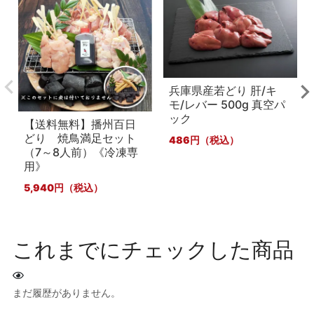
兵庫県産若どり 肝/キ
モ/レバー 500g 真空パ
ック
【送料無料】播州百日
どり 焼鳥満足セット
486
（7～8人前）《冷凍専
用》
5,940
これまでにチェックした商品
まだ履歴がありません。