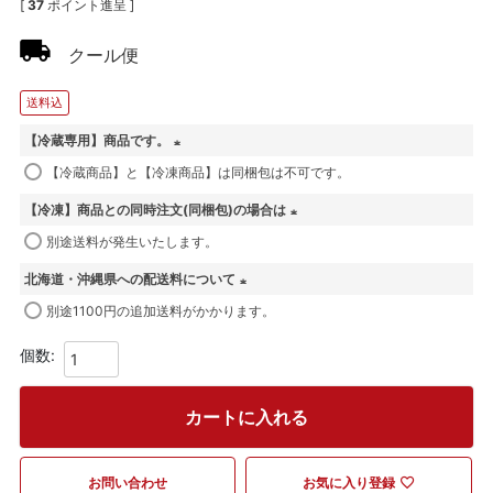
[
37
ポイント進呈 ]
クール便
送料込
【冷蔵専用】商品です。
(
【冷蔵商品】と【冷凍商品】は同梱包は不可です。
必
【冷凍】商品との同時注文(同梱包)の場合は
須
)
(
別途送料が発生いたします。
必
北海道・沖縄県への配送料について
須
(
)
別途1100円の追加送料がかかります。
必
須
)
カートに入れる
お問い合わせ
お気に入り登録