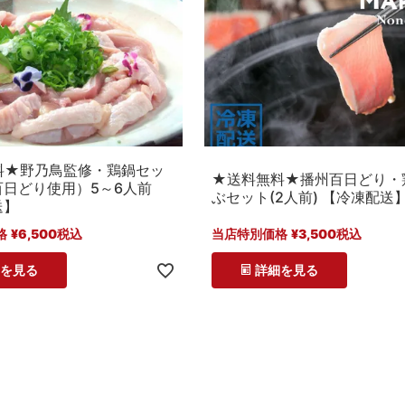
料★野乃鳥監修・鶏鍋セッ
★送料無料★播州百日どり・
百日どり使用）5～6人前
ぶセット(2人前) 【冷凍配送
送】
格
¥
6,500
税込
当店特別価格
¥
3,500
税込
細を見る
詳細を見る