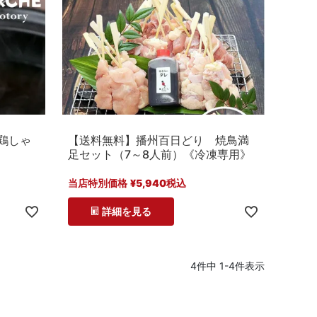
鶏しゃ
【送料無料】播州百日どり 焼鳥満
】
足セット（7～8人前）《冷凍専用》
当店特別価格
¥
5,940
税込
詳細を見る
4
件中
1
-
4
件表示