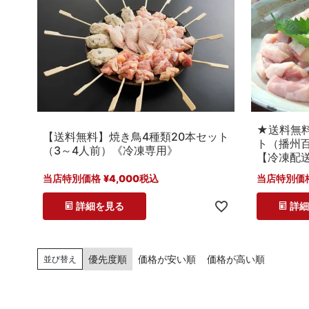
★送料無
【送料無料】焼き鳥4種類20本セット
ト（播州
（3～4人前）《冷凍専用》
【冷凍配
当店特別価格
¥
4,000
税込
当店特別価
詳細を見る
詳
優先度順
価格が安い順
価格が高い順
並び替え