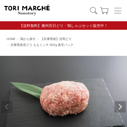
【送料無料】播州百日どり・鶏しゃぶセット販売中！
HOME
鶏から探す
【兵庫県産】但馬どり
兵庫県産若どり ももミンチ 500g 真空パック