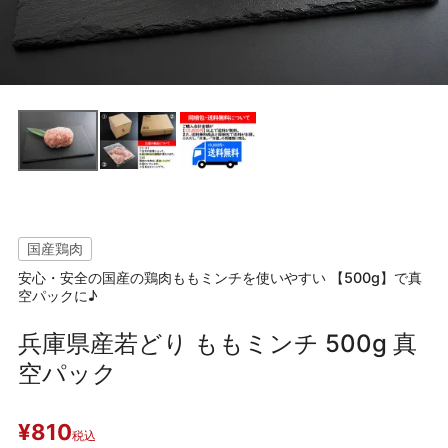
国産鶏肉
安心・安全の国産の鶏肉ももミンチを使いやすい 【500g】で真
空パックに♪
兵庫県産若どり ももミンチ 500g 真
空パック
¥
810
税込