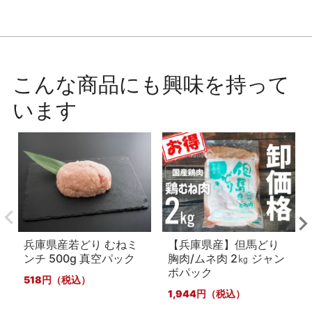
こんな商品にも興味を持って
います
兵庫県産若どり むねミ
【兵庫県産】但馬どり
ンチ 500g 真空パック
胸肉/ムネ肉 2㎏ ジャン
ボパック
518
1,944